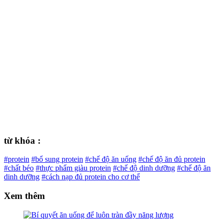
từ khóa :
#protein
#bổ sung protein
#chế độ ăn uống
#chế độ ăn đủ protein
#chất béo
#thực phẩm giàu protein
#chế độ dinh dưỡng
#chế độ ăn
dinh dưỡng
#cách nạp đủ protein cho cơ thể
Xem thêm