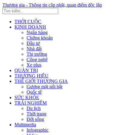
Thương gia - Thông tin cập nhật, quan điểm độc lập
THỜI CUỘC
KINH DOANH
Ngân hàng
Chứng khoán
Đầu tư
Nhà đất
Thị trường
Công nghệ
Xe plus
QUẢN TRỊ
THƯƠNG HIỆU
THẾ GIỚI THƯƠNG GIA
Gương mặt nổi bật
Quốc tế
SỨC KHỎE
TRẢI NGHIỆM
Du lịch
Thời trang
Đời sống
Multimedia
Infographic