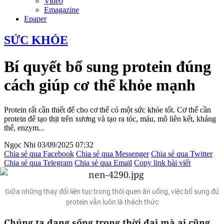
Video
Emagazine
Epaper
SỨC KHỎE
Bí quyết bổ sung protein đúng
cách giúp cơ thể khỏe mạnh
Protein rất cần thiết để cho cơ thể có một sức khỏe tốt. Cơ thể cần
protein để tạo thịt trên xương và tạo ra tóc, máu, mô liên kết, kháng
thể, enzym...
Ngọc Nhi
03/09/2025 07:32
Chia sẻ qua Facebook
Chia sẻ qua Messenger
Chia sẻ qua Twitter
Chia sẻ qua Telegram
Chia sẻ qua Email
Copy link bài viết
Giữa những thay đổi liên tục trong thói quen ăn uống, việc bổ sung đủ
protein vẫn luôn là thách thức
Chúng ta đang sống trong thời đại mà ai cũng