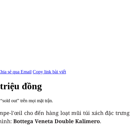
hia sẻ qua Email
Copy link bài viết
 triệu đồng
sold out” trên mọi mặt trận.
ompe-l'œil cho đến hàng loạt mũi túi xách đặc trưng
 mình:
Bottega Veneta Double Kalimero
.