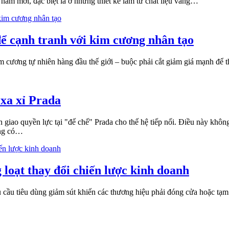
 năm mới, đặc biệt là ở những thiết kế làm từ chất liệu vàng…
để cạnh tranh với kim cương nhân tạo
im cương tự nhiên hàng đầu thế giới – buộc phải cắt giảm giá mạnh để 
 xa xỉ Prada
 giao quyền lực tại "đế chế" Prada cho thế hệ tiếp nối. Điều này khôn
áng có…
 loạt thay đổi chiến lược kinh doanh
cầu tiêu dùng giảm sút khiến các thương hiệu phải đóng cửa hoặc tạm 