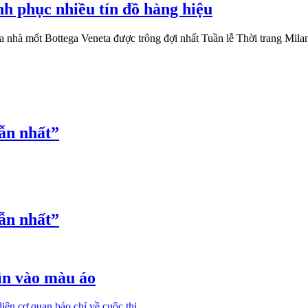
h phục nhiều tín đồ hàng hiệu
a nhà mốt Bottega Veneta được trông đợi nhất Tuần lễ Thời trang Mi
ẫn nhất”
ẫn nhất”
ìn vào màu áo