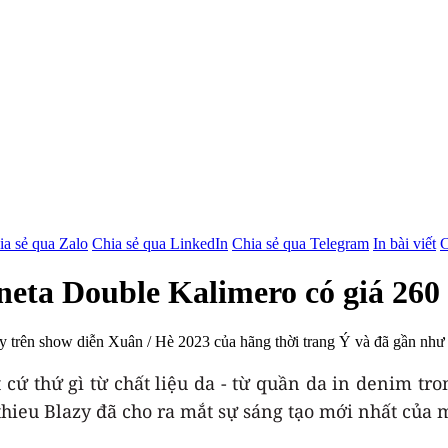
ia sẻ qua Zalo
Chia sẻ qua LinkedIn
Chia sẻ qua Telegram
In bài viết
C
neta Double Kalimero có giá 260
y trên show diễn Xuân / Hè 2023 của hãng thời trang Ý và đã gần như “
t cứ thứ gì từ chất liệu da - từ quần da in denim tr
thieu Blazy đã cho ra mắt sự sáng tạo mới nhất của