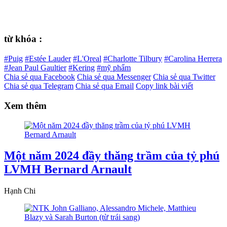
từ khóa :
#Puig
#Estée Lauder
#L'Oreal
#Charlotte Tilbury
#Carolina Herrera
#Jean Paul Gaultier
#Kering
#mỹ phẩm
Chia sẻ qua Facebook
Chia sẻ qua Messenger
Chia sẻ qua Twitter
Chia sẻ qua Telegram
Chia sẻ qua Email
Copy link bài viết
Xem thêm
Một năm 2024 đầy thăng trầm của tỷ phú
LVMH Bernard Arnault
Hạnh Chi