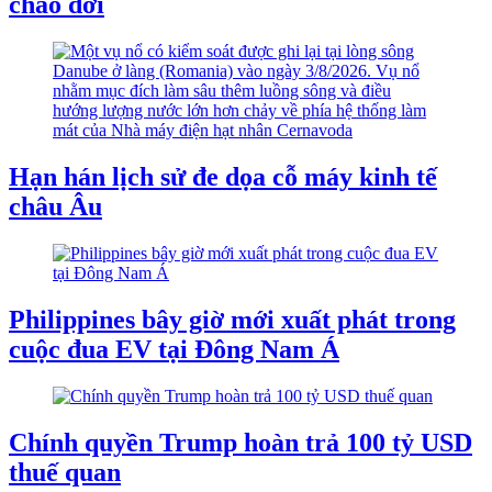
chào đời
Hạn hán lịch sử đe dọa cỗ máy kinh tế
châu Âu
Philippines bây giờ mới xuất phát trong
cuộc đua EV tại Đông Nam Á
Chính quyền Trump hoàn trả 100 tỷ USD
thuế quan