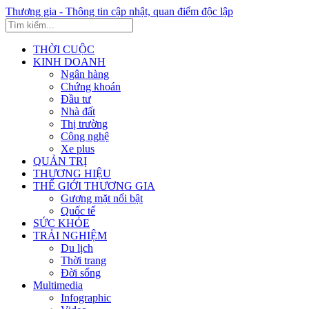
Thương gia - Thông tin cập nhật, quan điểm độc lập
THỜI CUỘC
KINH DOANH
Ngân hàng
Chứng khoán
Đầu tư
Nhà đất
Thị trường
Công nghệ
Xe plus
QUẢN TRỊ
THƯƠNG HIỆU
THẾ GIỚI THƯƠNG GIA
Gương mặt nổi bật
Quốc tế
SỨC KHỎE
TRẢI NGHIỆM
Du lịch
Thời trang
Đời sống
Multimedia
Infographic