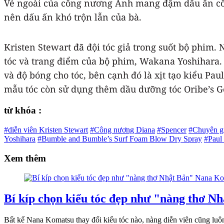
Vẻ ngoài của công nương Anh mang đậm dấu ấn cổ đi
nên dấu ấn khó trộn lẫn của bà.
Kristen Stewart đã đội tóc giả trong suốt bộ phim.
tóc và trang điểm của bộ phim, Wakana Yoshihara
và độ bóng cho tóc, bên cạnh đó là xịt tạo kiểu Pau
mẫu tóc còn sử dụng thêm dầu dưỡng tóc Oribe’s Go
từ khóa :
#diễn viên Kristen Stewart
#Công nương Diana
#Spencer
#Chuyên gi
Yoshihara
#Bumble and Bumble’s Surf Foam Blow Dry Spray
#Paul 
Xem thêm
Bí kíp chọn kiểu tóc đẹp như "nàng thơ 
Bất kể Nana Komatsu thay đổi kiểu tóc nào, nàng diễn viên cũng luôn