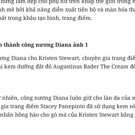
ng làm đẹp cho phụ nữ trên khắp thế giới trong nh
nh mẽ bởi khả năng diễn xuất tiến bộ và màn hóa thâ
ất trong khâu tạo hình, trang điểm.
ơng Diana cho Kristen Stewart, chuyên gia trang đi
ại kem dưỡng đắt đỏ Augustinus Bader The Cream để 
 nhiên, công nương Diana luôn giữ cho làn da của 
gia trang điểm Stacey Panepinto đã sử dụng kem nền
 nhấn hồng hào cho gò má của Kristen Stewart bằng 