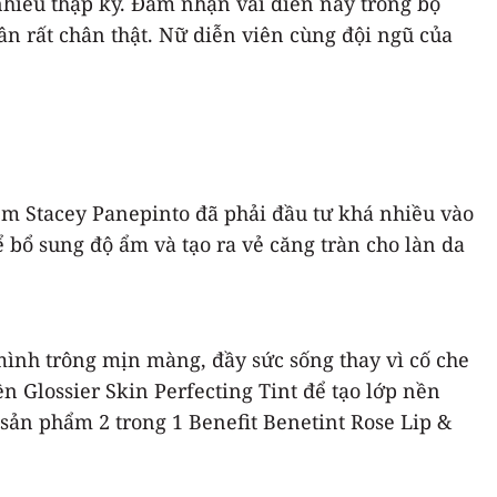
iều thập kỷ. Đảm nhận vai diễn này trong bộ
n rất chân thật. Nữ diễn viên cùng đội ngũ của
ểm Stacey Panepinto đã phải đầu tư khá nhiều vào
bổ sung độ ẩm và tạo ra vẻ căng tràn cho làn da
mình trông mịn màng, đầy sức sống thay vì cố che
 Glossier Skin Perfecting Tint để tạo lớp nền
sản phẩm 2 trong 1 Benefit Benetint Rose Lip &