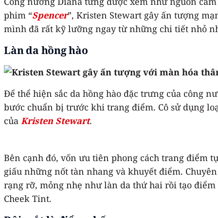
Công nương Diana từng được xem như nguồn cảm hứ
phim “
Spencer
”, Kristen Stewart gây ấn tượng mạ
mình đã rất kỹ lưỡng ngay từ những chi tiết nhỏ nh
Làn da hồng hào
Để thể hiện sắc da hồng hào đặc trưng của công nư
bước chuẩn bị trước khi trang điểm. Cô sử dụng lo
của
Kristen Stewart
.
Bên cạnh đó, vốn ưu tiên phong cách trang điểm tự
giấu những nốt tàn nhang và khuyết điểm. Chuyên 
rạng rỡ, mỏng nhẹ như làn da thứ hai rồi tạo điểm
Cheek Tint.