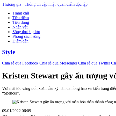
Thương gia - Thông tin cập nhật, quan điểm độc lập
Trang chủ
Tiêu điểm
Tiêu dùng
Nhân vật
Sống thượng lưu
Phong cách sống
Điểm đến
Style
Chia sẻ qua Facebook
Chia sẻ qua Messenger
Chia sẻ qua Twitter
Ch
Kristen Stewart gây ấn tượng 
Với mái tóc vàng uốn xoăn cầu kỳ, làn da hồng hào và kiểu trang đi
“Spencer”.
09/01/2022 06:09