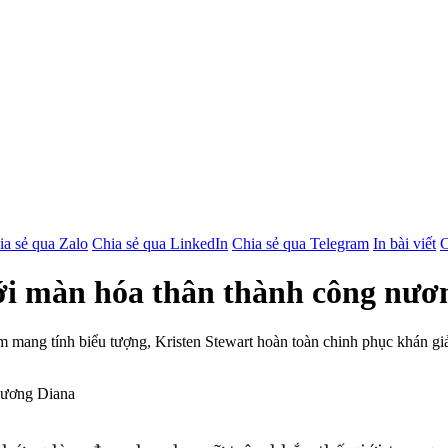
ia sẻ qua Zalo
Chia sẻ qua LinkedIn
Chia sẻ qua Telegram
In bài viết
C
với màn hóa thân thành công nươ
ểm mang tính biểu tượng, Kristen Stewart hoàn toàn chinh phục khán g