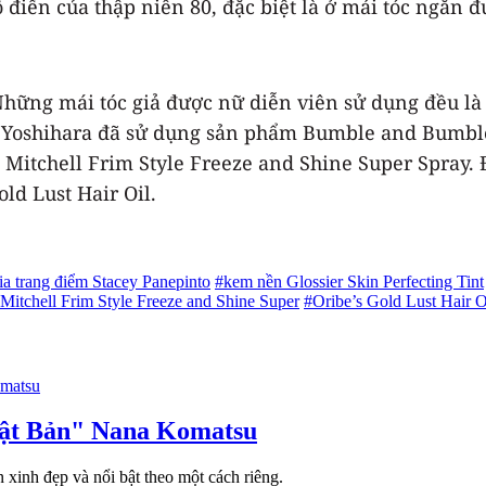
ển của thập niên 80, đặc biệt là ở mái tóc ngắn đượ
 Những mái tóc giả được nữ diễn viên sử dụng đều là
. Yoshihara đã sử dụng sản phẩm Bumble and Bumble
l Mitchell Frim Style Freeze and Shine Super Spray. 
ld Lust Hair Oil.
a trang điểm Stacey Panepinto
#kem nền Glossier Skin Perfecting Tint
Mitchell Frim Style Freeze and Shine Super
#Oribe’s Gold Lust Hair O
Nhật Bản" Nana Komatsu
 xinh đẹp và nổi bật theo một cách riêng.