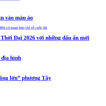
ìn vào màu áo
Thời Đại 2026 với những dấu ấn mới
 địa hình
“ông lớn” phương Tây