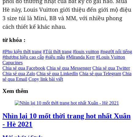
phối đồ thường nhật của bất kỳ cô gái nào. Mùa
Hè này, Louis Vuitton giới thiệu đến giới mộ điệu
3 size túi là Mini, BB và MM, với nhiều phong
cách thiết kế khác nhau.
từ khóa :
#Phụ kiện thời trang
#Túi thời trang
#louis vuitton
#người nổi tiếng
#thương hiệu cao cấp
#siêu mẫu
#Miranda Kerr
#Louis Vuitton
Capucines
Chia sẻ qua Facebook
Chia sẻ qua Messenger
Chia sẻ qua Twitter
Chia sẻ qua Zalo
Chia sẻ qua LinkedIn
Chia sẻ qua Telegram
Chia
sẻ qua Email
Copy link bài viết
Xem thêm
Nhìn lại 10 mốt thời trang hot nhất Xuân
- Hè 2021