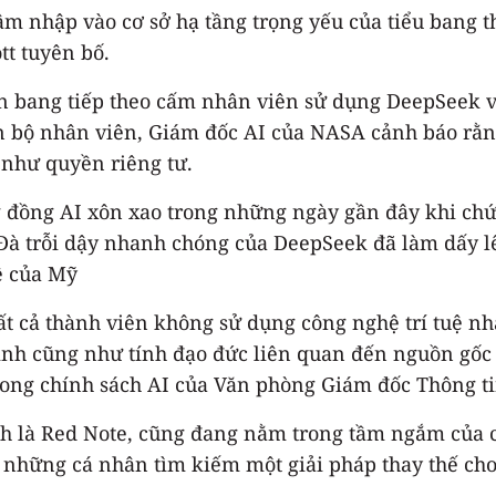
m nhập vào cơ sở hạ tầng trọng yếu của tiểu bang 
tt tuyên bố.
n bang tiếp theo cấm nhân viên sử dụng DeepSeek v
àn bộ nhân viên, Giám đốc AI của NASA cảnh báo rằ
 như quyền riêng tư.
đồng AI xôn xao trong những ngày gần đây khi ch
. Đà trỗi dậy nhanh chóng của DeepSeek đã làm dấy l
ệ của Mỹ
t cả thành viên không sử dụng công nghệ trí tuệ n
ninh cũng như tính đạo đức liên quan đến nguồn gốc
rong chính sách AI của Văn phòng Giám đốc Thông t
nh là Red Note, cũng đang nằm trong tầm ngắm của
 những cá nhân tìm kiếm một giải pháp thay thế cho