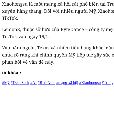
Xiaohongsu là một mạng xã hội rất phổ biến tại Tr
xuyên hàng tháng. Đối với nhiều người Mỹ, Xiaohon
TikTok.
Lemon8, thuộc sở hữu của ByteDance – công ty mẹ 
TikTok vào ngày 19/1.
Vào năm ngoái, Texas và nhiều tiểu bang khác, cùn
chưa rõ ràng khi chính quyền Mỹ tiếp tục gây sức 
phản hồi về vấn đề này.
từ khóa :
#Mỹ
#DeepSeek
#AI
#Red Note
#mạng xã hội
#Xiaohongsu
#Trung