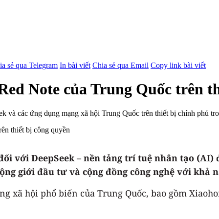
ia sẻ qua Telegram
In bài viết
Chia sẻ qua Email
Copy link bài viết
Red Note của Trung Quốc trên th
 và các ứng dụng mạng xã hội Trung Quốc trên thiết bị chính phủ trong
 với DeepSeek – nền tảng trí tuệ nhân tạo (AI) đ
động giới đầu tư và cộng đồng công nghệ với khả 
g xã hội phổ biến của Trung Quốc, bao gồm Xiaohon