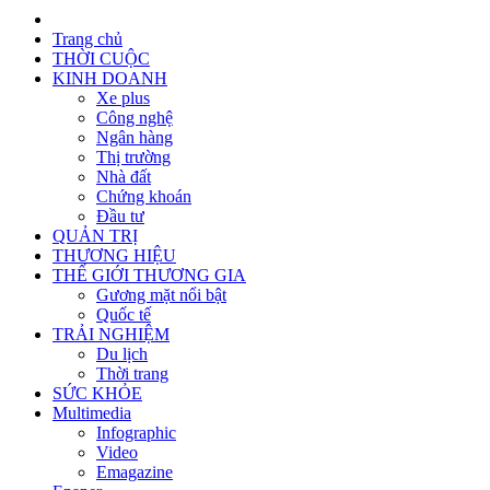
Trang chủ
THỜI CUỘC
KINH DOANH
Xe plus
Công nghệ
Ngân hàng
Thị trường
Nhà đất
Chứng khoán
Đầu tư
QUẢN TRỊ
THƯƠNG HIỆU
THẾ GIỚI THƯƠNG GIA
Gương mặt nổi bật
Quốc tế
TRẢI NGHIỆM
Du lịch
Thời trang
SỨC KHỎE
Multimedia
Infographic
Video
Emagazine