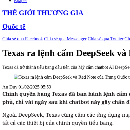
Epaper
THẾ GIỚI THƯƠNG GIA
Quốc tế
Chia sẻ qua Facebook
Chia sẻ qua Messenger
Chia sẻ qua Twitter
Ch
Texas ra lệnh cấm DeepSeek và 
Texas đã trở thành tiểu bang đầu tiên của Mỹ cấm chatbot AI DeepSeek
An Duy
01/02/2025 05:59
Chính quyền bang Texas đã ban hành lệnh cấm đối
phủ, chỉ vài ngày sau khi chatbot này gây chấn 
Ngoài DeepSeek, Texas cũng cấm các ứng dụng mạn
tất cả các thiết bị của chính quyền tiểu bang.