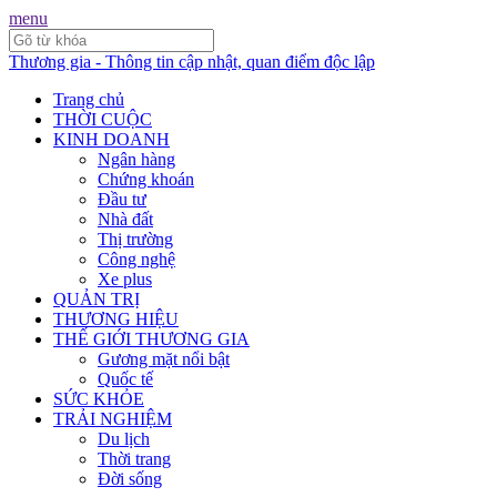
menu
Thương gia - Thông tin cập nhật, quan điểm độc lập
Trang chủ
THỜI CUỘC
KINH DOANH
Ngân hàng
Chứng khoán
Đầu tư
Nhà đất
Thị trường
Công nghệ
Xe plus
QUẢN TRỊ
THƯƠNG HIỆU
THẾ GIỚI THƯƠNG GIA
Gương mặt nổi bật
Quốc tế
SỨC KHỎE
TRẢI NGHIỆM
Du lịch
Thời trang
Đời sống