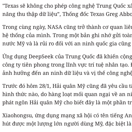
"Texas sẽ không cho phép công nghệ Trung Quốc xâ
năng thu thập dữ liệu”, Thống đốc Texas Greg Abbo
Trong cùng ngày, NASA cũng trở thành cơ quan liê
hệ thống của mình. Trong một bản ghi nhớ gửi to
nước Mỹ và là rủi ro đối với an ninh quốc gia cũng
Ứng dụng DeepSeek của Trung Quốc đã khiến cộng 
công ty tiên phong trong lĩnh vực trí tuệ nhân tạo
ảnh hưởng đến an ninh dữ liệu và vị thế công ngh
Trước đó hôm 28/1, Hải quân Mỹ cũng đã yêu cầu tấ
hình thức nào, do hàng loạt mối quan ngại về an 
phát ngôn Hải quân Mỹ cho biết đây là một phần t
Xiaohongsu, ứng dụng mạng xã hội có tên tiếng A
hút được một lượng lớn người dùng Mỹ, đặc biệt là