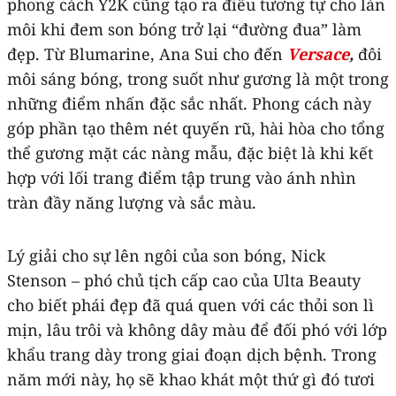
phong cách Y2K cũng tạo ra điều tương tự cho làn
môi khi đem son bóng trở lại “đường đua” làm
đẹp. Từ Blumarine, Ana Sui cho đến
Versace
,
đôi
môi sáng bóng, trong suốt như gương là một trong
những điểm nhấn đặc sắc nhất. Phong cách này
góp phần tạo thêm nét quyến rũ, hài hòa cho tổng
thể gương mặt các nàng mẫu, đặc biệt là khi kết
hợp với lối trang điểm tập trung vào ánh nhìn
tràn đầy năng lượng và sắc màu.
Lý giải cho sự lên ngôi của son bóng, Nick
Stenson – phó chủ tịch cấp cao của Ulta Beauty
cho biết phái đẹp đã quá quen với các thỏi son lì
mịn, lâu trôi và không dây màu để đối phó với lớp
khẩu trang dày trong giai đoạn dịch bệnh. Trong
năm mới này, họ sẽ khao khát một thứ gì đó tươi