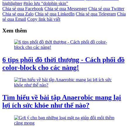
highlighter
#trào lưu “dolphin skin”
Chia sẻ qua Facebook
Chia sẻ qua Messenger
Chia sẻ qua Twitter
Chia sẻ qua Zalo
Chia sẻ qua LinkedIn
Chia sẻ qua Telegram
Chia
sẻ qua Email
Copy link bài viết
Xem thêm
6 tips phối đồ thời thượng - Cách phối đồ
color-block cho các nàng!
Tìm hiểu về bài tập Anaerobic mang lại
lợi ích sức khỏe như thế nào?