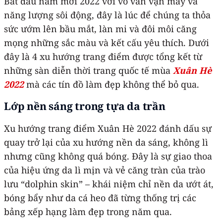
Bắt đầu năm mới 2022 với vô vàn vận may và
năng lượng sôi động, đây là lúc để chúng ta thỏa
sức ướm lên bầu mắt, làn mi và đôi môi căng
mọng những sắc màu và kết cấu yêu thích. Dưới
đây là 4 xu hướng trang điểm được tổng kết từ
những sàn diễn thời trang quốc tế mùa
Xuân Hè
2022
mà các tín đồ làm đẹp không thể bỏ qua.
Lớp nền sáng trong tựa da trần
Xu hướng trang điểm Xuân Hè 2022 đánh dấu sự
quay trở lại của xu hướng nền da sáng, không lì
nhưng cũng không quá bóng. Đây là sự giao thoa
của hiệu ứng da lì mịn và vẻ căng tràn của trào
lưu “dolphin skin” – khái niệm chỉ nền da ướt át,
bóng bẩy như da cá heo đã từng thống trị các
bảng xếp hạng làm đẹp trong năm qua.