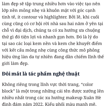
làm đẹp sẽ tập trung nhiều hơn vào việc tạo nên
lớp nền mỏng nhẹ và khuôn mặt với góc cạnh
tinh tế, ít contour và highlighter. Bởi lẽ, khi cuối
cùng cũng có cơ hội rời nhà sau hai năm ở yên tại
chỗ vì đại dịch, chúng ta có xu hướng ưa chuộng
thứ gì đó tiện lợi và nhanh gọn hơn. Đó là lý do
tại sao các loại kem nền và kem che khuyết điểm
với kết cấu mỏng nhẹ cùng công thức mô phỏng
hiệu ứng làn da tự nhiên đang dần chiếm lĩnh thế
giới làm đẹp.
Đôi mắt là tác phẩm nghệ thuật
Không riêng trong lĩnh vực thời trang, “color
block” là một trong những cái tên được xướng lên
nhiều nhất trong các xu hướng makeup Xuân Hè
đình đám năm 2022. Kiểu phối màu mạnh mẽ,