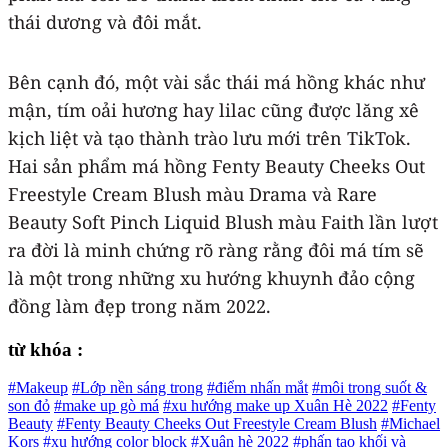
thái dương và đôi mắt.
Bên cạnh đó, một vài sắc thái má hồng khác như
mận, tím oải hương hay lilac cũng được lăng xê
kịch liệt và tạo thành trào lưu mới trên TikTok.
Hai sản phẩm má hồng Fenty Beauty Cheeks Out
Freestyle Cream Blush màu Drama và Rare
Beauty Soft Pinch Liquid Blush màu Faith lần lượt
ra đời là minh chứng rõ ràng rằng đôi má tím sẽ
là một trong những xu hướng khuynh đảo cộng
đồng làm đẹp trong năm 2022.
từ khóa :
#Makeup
#Lớp nền sáng trong
#điểm nhấn mắt
#môi trong suốt &
son đỏ
#make up gò má
#xu hướng make up Xuân Hè 2022
#Fenty
Beauty
#Fenty Beauty Cheeks Out Freestyle Cream Blush
#Michael
Kors
#xu hướng color block
#Xuân hè 2022
#phấn tạo khối và