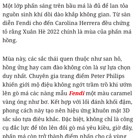
Một lớp phấn sáng trên bầu má là đủ để lan tỏa
nguồn sinh khí dồi dào khắp không gian. Từ sàn
diễn Fendi cho đến Carolina Herrera đều chứng
tỏ rằng Xuân Hè 2022 chính là mùa của phấn má
hồng.
Mùa này, các sắc thái quen thuộc như san hô,
hồng ửng hay cam đào không còn là sự lựa chọn
duy nhất. Chuyên gia trang điểm Peter Philips
khiến giới mộ điệu không ngớt trầm trồ khi ướm
lên gò má các nàng mẫu
Fendi
một màu caramel
vàng óng như bơ. Kết hợp với lối đánh khối đậm,
phong cách này tạo nên hiệu ứng khuôn mặt 3D
sắc sảo tựa điêu khắc. Đặc biệt, không chỉ là công
cụ đắc lực để tôn lên đôi gò má yêu kiều, giờ đây,
phấn má còn trở thành điểm nhấn cho cả vùng