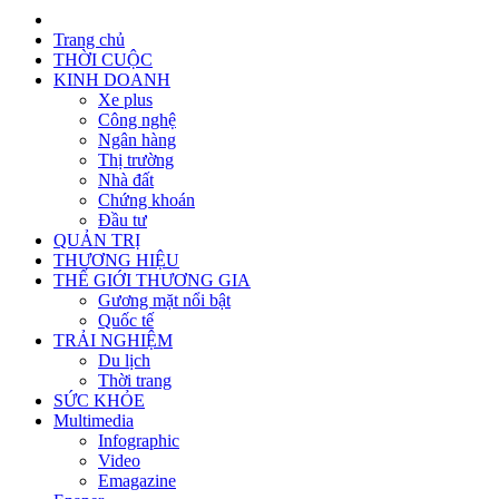
Trang chủ
THỜI CUỘC
KINH DOANH
Xe plus
Công nghệ
Ngân hàng
Thị trường
Nhà đất
Chứng khoán
Đầu tư
QUẢN TRỊ
THƯƠNG HIỆU
THẾ GIỚI THƯƠNG GIA
Gương mặt nổi bật
Quốc tế
TRẢI NGHIỆM
Du lịch
Thời trang
SỨC KHỎE
Multimedia
Infographic
Video
Emagazine