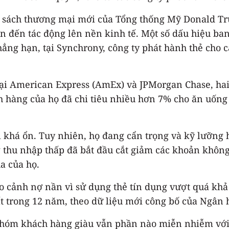
h sách thương mại mới của Tổng thống Mỹ Donald Trum
dẫn đến tác động lên nền kinh tế. Một số dấu hiệu b
hẳng hạn, tại Synchrony, công ty phát hành thẻ cho c
tại American Express (AmEx) và JPMorgan Chase, ha
h hàng của họ đã chi tiêu nhiều hơn 7% cho ăn uốn
 khá ổn. Tuy nhiên, họ đang cẩn trọng và kỹ lưỡng 
thu nhập thấp đã bắt đầu cắt giảm các khoản không 
a của họ.
o cảnh nợ nần vì sử dụng thẻ tín dụng vượt quá khả
ất trong 12 năm, theo dữ liệu mới công bố của Ngân 
 nhóm khách hàng giàu vẫn phần nào miễn nhiễm với 