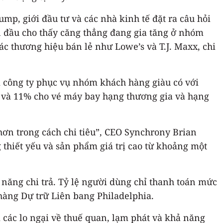
p, giới đầu tư và các nhà kinh tế đặt ra câu hỏi
an đầu cho thấy căng thẳng đang gia tăng ở nhóm
ác thương hiệu bán lẻ như Lowe’s và T.J. Maxx, chi
i công ty phục vụ nhóm khách hàng giàu có với
g và 11% cho vé máy bay hạng thương gia và hạng
hơn trong cách chi tiêu”, CEO Synchrony Brian
thiết yếu và sản phẩm giá trị cao từ khoảng một
 năng chi trả. Tỷ lệ người dùng chỉ thanh toán mức
hàng Dự trữ Liên bang Philadelphia.
các lo ngại về thuế quan, lạm phát và khả năng