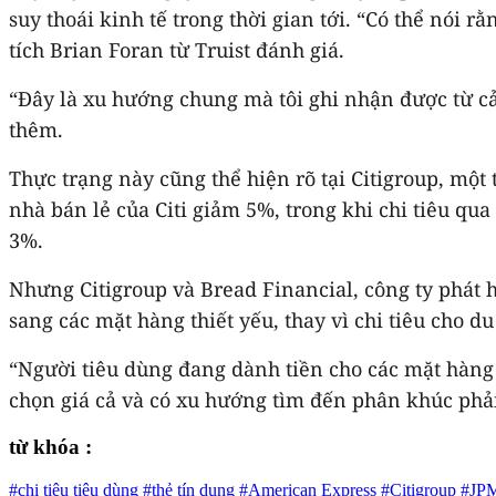
suy thoái kinh tế trong thời gian tới. “Có thể nói
tích Brian Foran từ Truist đánh giá.
“Đây là xu hướng chung mà tôi ghi nhận được từ cả 
thêm.
Thực trạng này cũng thể hiện rõ tại Citigroup, mộ
nhà bán lẻ của Citi giảm 5%, trong khi chi tiêu q
3%.
Nhưng Citigroup và Bread Financial, công ty phát
sang các mặt hàng thiết yếu, thay vì chi tiêu cho du
“Người tiêu dùng đang dành tiền cho các mặt hàng n
chọn giá cả và có xu hướng tìm đến phân khúc phải
từ khóa :
#chi tiêu tiêu dùng
#thẻ tín dụng
#American Express
#Citigroup
#JPM