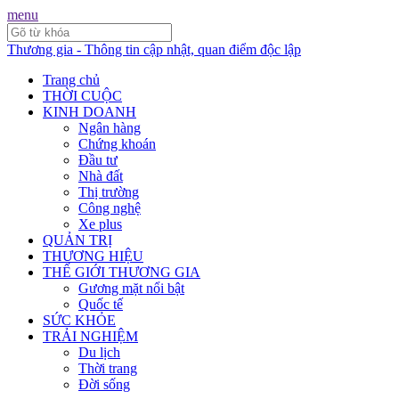
menu
Thương gia - Thông tin cập nhật, quan điểm độc lập
Trang chủ
THỜI CUỘC
KINH DOANH
Ngân hàng
Chứng khoán
Đầu tư
Nhà đất
Thị trường
Công nghệ
Xe plus
QUẢN TRỊ
THƯƠNG HIỆU
THẾ GIỚI THƯƠNG GIA
Gương mặt nổi bật
Quốc tế
SỨC KHỎE
TRẢI NGHIỆM
Du lịch
Thời trang
Đời sống