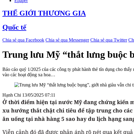
Epaper
THẾ GIỚI THƯƠNG GIA
Quốc tế
Chia sẻ qua Facebook
Chia sẻ qua Messenger
Chia sẻ qua Twitter
Ch
Trung lưu Mỹ “thắt lưng buộc bụ
Báo cáo quý 1/2025 của các công ty phát hành thẻ tín dụng cho thấy m
vào các hoạt động xa hoa…
Hạnh Chi
13/05/2025 07:11
Ở thời điểm hiện tại nước Mỹ đang chứng kiến mộ
xu hướng thắt chặt chi tiêu để tập trung cho các
ăn uống tại nhà hàng 5 sao hay du lịch hạng san
Viễn cảnh đó đã được phản ánh rõ nét qua kết quả 