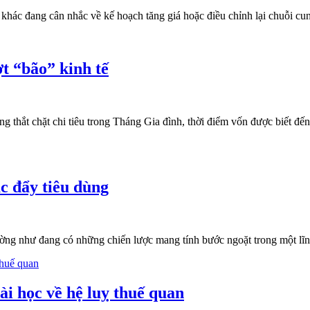
khác đang cân nhắc về kế hoạch tăng giá hoặc điều chỉnh lại chuỗi c
t “bão” kinh tế
g thắt chặt chi tiêu trong Tháng Gia đình, thời điểm vốn được biết đế
c đẩy tiêu dùng
dường như đang có những chiến lược mang tính bước ngoặt trong một l
ài học về hệ luỵ thuế quan