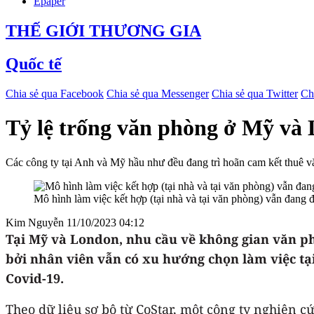
Epaper
THẾ GIỚI THƯƠNG GIA
Quốc tế
Chia sẻ qua Facebook
Chia sẻ qua Messenger
Chia sẻ qua Twitter
Ch
Tỷ lệ trống văn phòng ở Mỹ và
Các công ty tại Anh và Mỹ hầu như đều đang trì hoãn cam kết thuê v
Mô hình làm việc kết hợp (tại nhà và tại văn phòng) vẫn đang 
Kim Nguyễn
11/10/2023 04:12
Tại Mỹ và London, nhu cầu về không gian văn phò
bởi nhân viên vẫn có xu hướng chọn làm việc tạ
Covid-19.
Theo dữ liệu sơ bộ từ CoStar, một công ty nghiên c