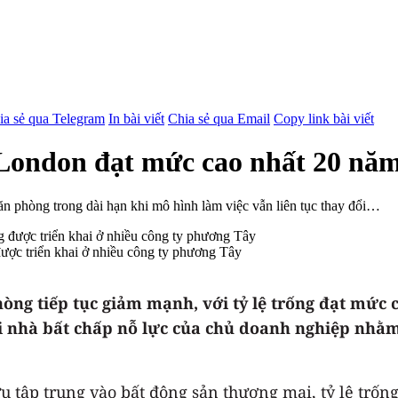
ia sẻ qua Telegram
In bài viết
Chia sẻ qua Email
Copy link bài viết
 London đạt mức cao nhất 20 nă
ăn phòng trong dài hạn khi mô hình làm việc vẫn liên tục thay đổi…
được triển khai ở nhiều công ty phương Tây
ng tiếp tục giảm mạnh, với tỷ lệ trống đạt mức c
i nhà bất chấp nỗ lực của chủ doanh nghiệp nhằm
ứu tập trung vào bất động sản thương mại, tỷ lệ trố