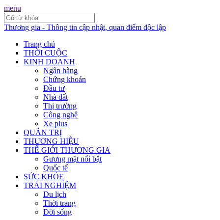
menu
Thương gia - Thông tin cập nhật, quan điểm độc lập
Trang chủ
THỜI CUỘC
KINH DOANH
Ngân hàng
Chứng khoán
Đầu tư
Nhà đất
Thị trường
Công nghệ
Xe plus
QUẢN TRỊ
THƯƠNG HIỆU
THẾ GIỚI THƯƠNG GIA
Gương mặt nổi bật
Quốc tế
SỨC KHỎE
TRẢI NGHIỆM
Du lịch
Thời trang
Đời sống