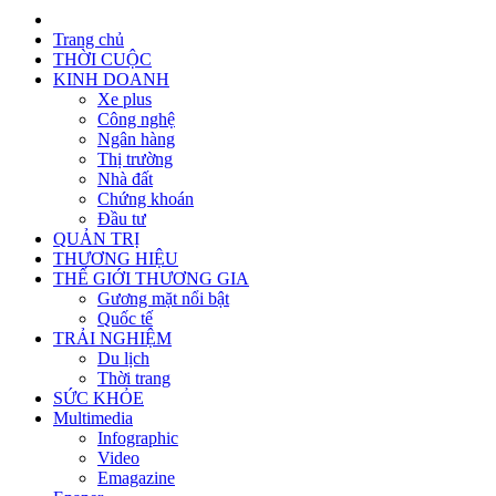
Trang chủ
THỜI CUỘC
KINH DOANH
Xe plus
Công nghệ
Ngân hàng
Thị trường
Nhà đất
Chứng khoán
Đầu tư
QUẢN TRỊ
THƯƠNG HIỆU
THẾ GIỚI THƯƠNG GIA
Gương mặt nổi bật
Quốc tế
TRẢI NGHIỆM
Du lịch
Thời trang
SỨC KHỎE
Multimedia
Infographic
Video
Emagazine