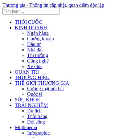
Thương gia - Thông tin cập nhật, quan điểm độc lập
THỜI CUỘC
KINH DOANH
Ngân hàng
Chứng khoán
Đầu tư
Nhà đất
Thị trường
Công nghệ
Xe plus
QUẢN TRỊ
THƯƠNG HIỆU
THẾ GIỚI THƯƠNG GIA
Gương mặt nổi bật
Quốc tế
SỨC KHỎE
TRẢI NGHIỆM
Du lịch
Thời trang
Đời sống
Multimedia
Infographic