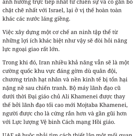
ảnh hưởng trực tiếp nhất từ chiến sự và có gắn bó
chặt chẽ nhất với Israel, lại ở vị thế hoàn toàn
khác các nước láng giềng.
Việc xây dựng một cơ chế an ninh tập thể từ
những lợi ích khác biệt như vậy sẽ đòi hỏi năng
lực ngoại giao rất lớn.
Trong khi đó, Iran nhiều khả năng vẫn sẽ là một
cường quốc khu vực đáng gờm dù quân đội,
chương trình hạt nhân và nền kinh tế bị tổn hại
nặng nề sau chiến tranh. Bộ máy lãnh đạo cũ
dưới thời Đại giáo chủ Ali Khamenei được thay
thế bởi lãnh đạo tối cao mới Mojtaba Khamenei,
người được cho là cứng rắn hơn và gần gũi hơn
với Lực lượng Vệ binh Cách mạng Hồi giáo.
UAE sẽ buộc phải tìm cách thiết lập một mối quan