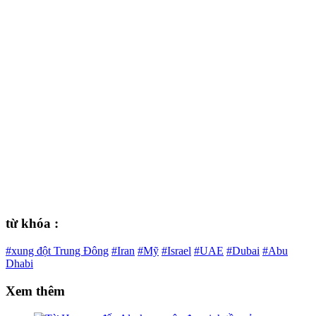
từ khóa :
#xung đột Trung Đông
#Iran
#Mỹ
#Israel
#UAE
#Dubai
#Abu
Dhabi
Xem thêm